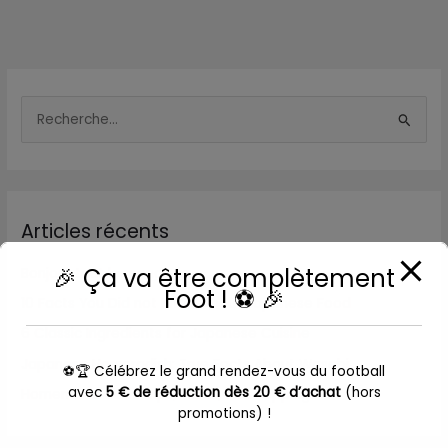
R
e
c
h
Articles récents
e
r
🎉 Ça va être complètement
Bonjour tout le monde !
c
Foot ! ⚽ 🎉
10 Facts You Did not Know About Japanese Food
h
6 Classic Ingredients for Japanese Cuisine
e
Japanese Horseradish: True Facts About Wasabi
r
⚽🏆 Célébrez le grand rendez-vous du football
avec
5 € de réduction dès 20 € d’achat
(hors
Homemade Sushi: Tips, Tricks, and Toppings
promotions) !
: