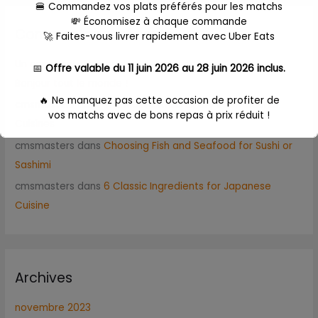
🍔 Commandez vos plats préférés pour les matchs
💸 Économisez à chaque commande
Commentaires récents
🚀 Faites-vous livrer rapidement avec Uber Eats
Un commentateur ou commentatrice WordPress
dans
📅
Offre valable du 11 juin 2026 au 28 juin 2026 inclus.
Bonjour tout le monde !
🔥 Ne manquez pas cette occasion de profiter de
cmsmasters
dans
The Most Extraordinary International
vos matchs avec de bons repas à prix réduit !
Cuisines
cmsmasters
dans
Choosing Fish and Seafood for Sushi or
👉
Dépêchez-vous, l'offre expire le 28 juin 2026 à
23h59 !
Sashimi
cmsmasters
dans
6 Classic Ingredients for Japanese
Commande
ici
Cuisine
Ceci fermera dans
17
secondes
Archives
novembre 2023