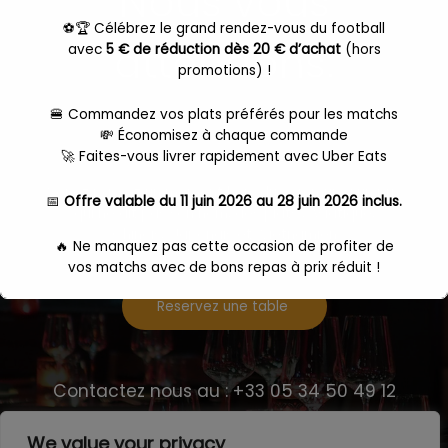
Nous vous
⚽🏆 Célébrez le grand rendez-vous du football
attendons.
avec
5 € de réduction dès 20 € d’achat
(hors
promotions) !
🍔 Commandez vos plats préférés pour les matchs
💸 Économisez à chaque commande
🚀 Faites-vous livrer rapidement avec Uber Eats
Venez passez un moment hors du commun à un prix
📅
Offre valable du 11 juin 2026 au 28 juin 2026 inclus.
qui ne dit pas son nom, des plats , Asiatique,
Chinois, Japonais et Vietnamien
🔥 Ne manquez pas cette occasion de profiter de
vos matchs avec de bons repas à prix réduit !
Reservez une table
👉
Dépêchez-vous, l'offre expire le 28 juin 2026 à
23h59 !
Commande
ici
Contactez nous au : +33 05 34 50 49 12
We value your privacy
Ceci fermera dans
17
secondes