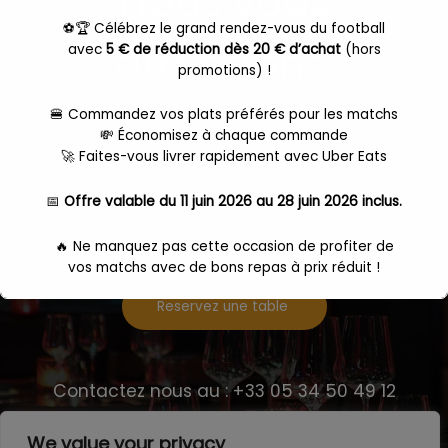
Nous vous
⚽🏆 Célébrez le grand rendez-vous du football
attendons.
avec
5 € de réduction dès 20 € d’achat
(hors
promotions) !
🍔 Commandez vos plats préférés pour les matchs
💸 Économisez à chaque commande
🚀 Faites-vous livrer rapidement avec Uber Eats
Venez passez un moment hors du commun à un prix
📅
Offre valable du 11 juin 2026 au 28 juin 2026 inclus.
qui ne dit pas son nom, des plats , Asiatique,
Chinois, Japonais et Vietnamien
🔥 Ne manquez pas cette occasion de profiter de
vos matchs avec de bons repas à prix réduit !
Reservez une table
👉
Dépêchez-vous, l'offre expire le 28 juin 2026 à
23h59 !
Commande
ici
Contactez nous au : +33 05 34 50 49 12
We value your privacy
Ceci fermera dans
17
secondes