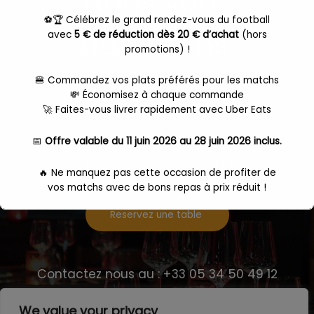
Nous vous
⚽🏆 Célébrez le grand rendez-vous du football
attendons.
avec
5 € de réduction dès 20 € d’achat
(hors
promotions) !
🍔 Commandez vos plats préférés pour les matchs
💸 Économisez à chaque commande
🚀 Faites-vous livrer rapidement avec Uber Eats
Venez passez un moment hors du commun à un prix
📅
Offre valable du 11 juin 2026 au 28 juin 2026 inclus.
qui ne dit pas son nom, des plats , Asiatique,
Chinois, Japonais et Vietnamien
🔥 Ne manquez pas cette occasion de profiter de
vos matchs avec de bons repas à prix réduit !
Reservez une table
👉
Dépêchez-vous, l'offre expire le 28 juin 2026 à
23h59 !
Commande
ici
Contactez nous au : +33 05 34 50 49 12
We value your privacy
Ceci fermera dans
15
secondes