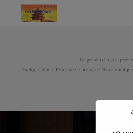
Aller
au
contenu
De grandes choses se profilen
Quelque chose d’énorme se prépare ! Notre boutique e