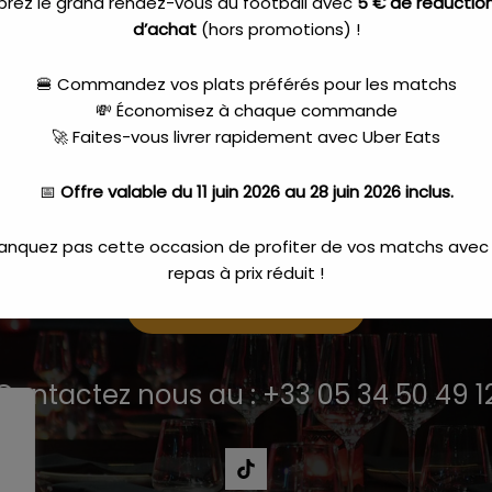
rez le grand rendez-vous du football avec
5 € de réductio
Nous vous attendons
d’achat
(hors promotions) !
🍔 Commandez vos plats préférés pour les matchs
💸 Économisez à chaque commande
🚀 Faites-vous livrer rapidement avec Uber Eats
📅
Offre valable du 11 juin 2026 au 28 juin 2026 inclus.
 un moment hors du commun à un prix qui ne dit pas son nom
Asiatique, Chinois, Japonais et Vietnamien
anquez pas cette occasion de profiter de vos matchs avec
repas à prix réduit !
Reservez une table
👉
Dépêchez-vous, l'offre expire le 28 juin 2026 à 23h59 !
Commande
ici
Contactez nous au : +33 05 34 50 49 1
Ceci fermera dans
17
secondes