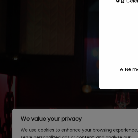
⚽🏆 Céléb
Venez passez
🔥 Ne m
We value your privacy
We use cookies to enhance your browsing experience,
serve personalized ads or content, and analyze our