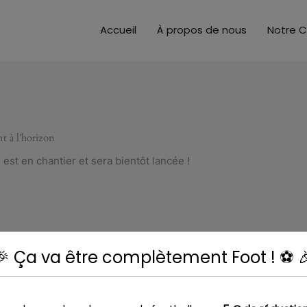
modal-check
Accueil
À propos de nous
Notre C
t à l’horizon
st en chantier et sera bientôt lancée !
🎉 Ça va être complètement Foot ! ⚽ 