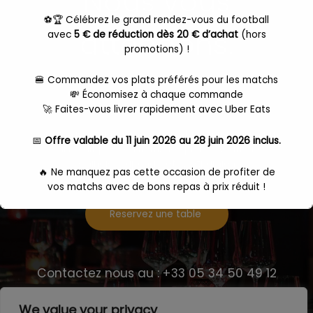
Nous vous
⚽🏆 Célébrez le grand rendez-vous du football
attendons.
avec
5 € de réduction dès 20 € d’achat
(hors
promotions) !
🍔 Commandez vos plats préférés pour les matchs
💸 Économisez à chaque commande
🚀 Faites-vous livrer rapidement avec Uber Eats
Venez passez un moment hors du commun à un prix
📅
Offre valable du 11 juin 2026 au 28 juin 2026 inclus.
qui ne dit pas son nom, des plats , Asiatique,
Chinois, Japonais et Vietnamien
🔥 Ne manquez pas cette occasion de profiter de
vos matchs avec de bons repas à prix réduit !
Reservez une table
👉
Dépêchez-vous, l'offre expire le 28 juin 2026 à
23h59 !
Commande
ici
Contactez nous au : +33 05 34 50 49 12
We value your privacy
Ceci fermera dans
17
secondes